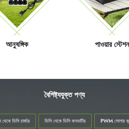
আনুষঙ্গিক
পাওয়ার স্টেশ
বৈশিষ্ট্যযুক্ত পণ্য
 থেকে ডিসি চার্জার
ডিসি থেকে ডিসি কনভার্টার
PWM সোলার কন্ট