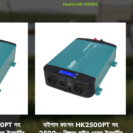
C
Model:HK1500PC
00PT সহ
বাইপাস ফাংশন HK2500PT সহ
 ইনভার্টার
2500w বিশুদ্ধ সাইন ওয়েভ ইনভার্টার