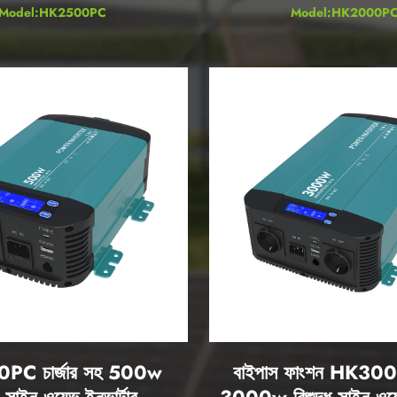
Model:HK2500PC
Model:HK2000P
C চার্জার সহ 500w
বাইপাস ফাংশন HK30
 সাইন ওয়েভ ইনভার্টার
3000w বিশুদ্ধ সাইন ওয়েভ